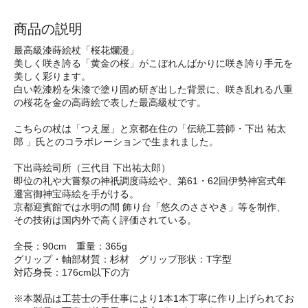
商品の説明
最高級漆蒔絵杖「桜花爛漫」
美しく咲き誇る「黄金の桜」がこぼれんばかりに咲き誇り手元を
美しく彩ります。
白い乾漆粉を朱漆で塗り固め研ぎ出した背景に、咲き乱れる八重
の桜花を金の高蒔絵で表した最高級杖です。
こちらの杖は「つえ屋」と京都在住の「伝統工芸師・下出 祐太
郎 」氏とのコラボレーションで生まれました。
下出蒔絵司所（三代目 下出祐太郎）
即位の礼や大嘗祭の神祇調度蒔絵や、第61・62回伊勢神宮式年
遷宮御神宝蒔絵を手がける。
京都迎賓館では水明の間 飾り台「悠久のささやき」等を制作、
その技術は国内外で高く評価されている。
全長：90cm 重量：365g
グリップ・軸部材質：杉材 グリップ形状：T字型
対応身長：176cm以下の方
※本製品は工芸士の手仕事により1本1本丁寧に作り上げられてお